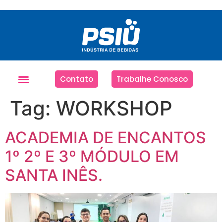
Contato
Trabalhe Conosco
Tag:
WORKSHOP
ACADEMIA DE ENCANTOS
1º 2º E 3º MÓDULO EM
SANTA INÊS.